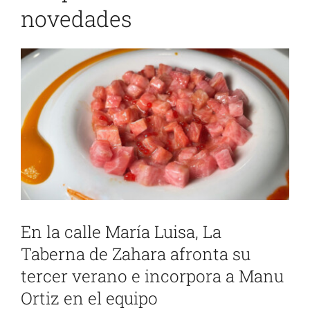
novedades
Ver
imagen
más
grande
En la calle María Luisa, La
Taberna de Zahara afronta su
tercer verano e incorpora a Manu
Ortiz en el equipo