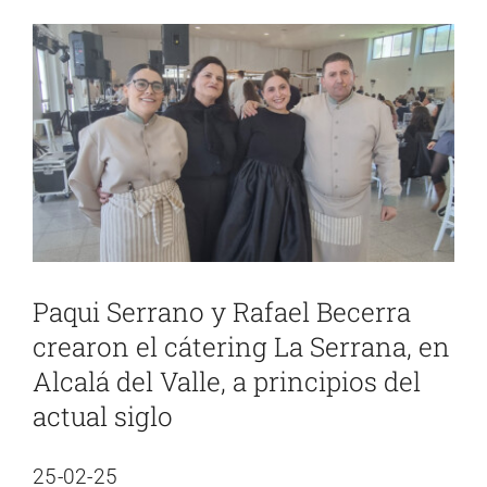
Ver
imagen
más
grande
Paqui Serrano y Rafael Becerra
crearon el cátering La Serrana, en
Alcalá del Valle, a principios del
actual siglo
25-02-25