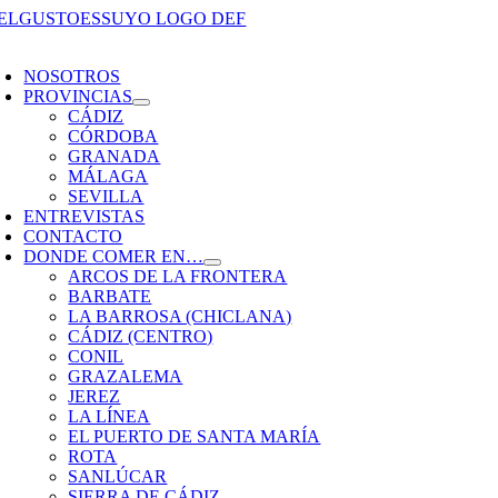
Saltar
al
oggle
contenido
avigation
NOSOTROS
PROVINCIAS
CÁDIZ
CÓRDOBA
GRANADA
MÁLAGA
SEVILLA
ENTREVISTAS
CONTACTO
DONDE COMER EN…
ARCOS DE LA FRONTERA
BARBATE
LA BARROSA (CHICLANA)
CÁDIZ (CENTRO)
CONIL
GRAZALEMA
JEREZ
LA LÍNEA
EL PUERTO DE SANTA MARÍA
ROTA
SANLÚCAR
SIERRA DE CÁDIZ