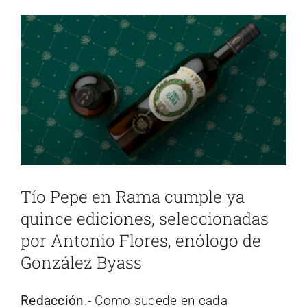
Ver
imagen
más
grande
Tío Pepe en Rama cumple ya
quince ediciones, seleccionadas
por Antonio Flores, enólogo de
González Byass
Redacción
.- Como sucede en cada