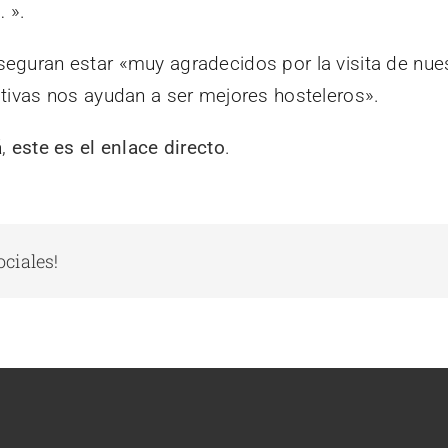
 ».
eguran estar «muy agradecidos por la visita de nu
ativas nos ayudan a ser mejores hosteleros».
á
,
este es el enlace directo
.
ociales!