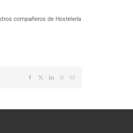
estros compañeros de Hostelería
Facebook
X
LinkedIn
WhatsApp
Correo
electrónico