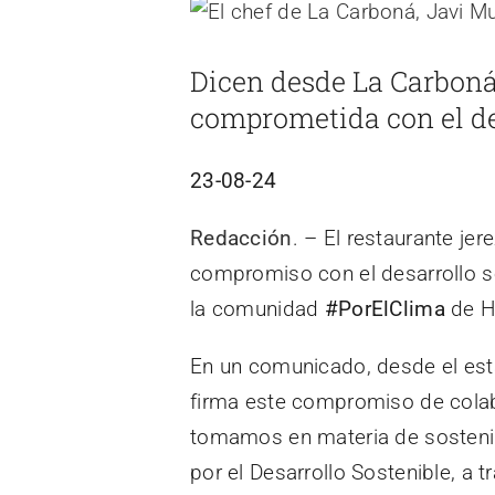
Ver
imagen
Dicen desde La Carboná,
más
comprometida con el des
grande
23-08-24
Redacción
. – El restaurante je
compromiso con el desarrollo s
la comunidad
#PorElClima
de H
En un comunicado, desde el es
firma este compromiso de colab
tomamos en materia de sostenib
por el Desarrollo Sostenible, a