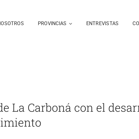
NOSOTROS
PROVINCIAS
ENTREVISTAS
C
 con el
Inicio
Cádiz
noticias 4
El compromiso de La Carboná con 
e La Carboná con el desarr
cimiento