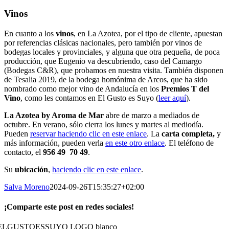
Vinos
En cuanto a los
vinos
, en La Azotea, por el tipo de cliente, apuestan
por referencias clásicas nacionales, pero también por vinos de
bodegas locales y provinciales, y alguna que otra pequeña, de poca
producción, que Eugenio va descubriendo, caso del Camargo
(Bodegas C&R), que probamos en nuestra visita. También disponen
de Tesalia 2019, de la bodega homónima de Arcos, que ha sido
nombrado como mejor vino de Andalucía en los
Premios T del
Vino
, como les contamos en El Gusto es Suyo (
leer aquí
).
La Azotea by Aroma de Mar
abre de marzo a mediados de
octubre. En verano, sólo cierra los lunes y martes al mediodía.
Pueden
reservar haciendo clic en este enlace
. La
carta completa,
y
más información, pueden verla
en este otro enlace
. El teléfono de
contacto, el
956 49 70 49
.
Su
ubicación
,
haciendo clic en este enlace
.
Salva Moreno
2024-09-26T15:35:27+02:00
¡Comparte este post en redes sociales!
Facebook
X
LinkedIn
WhatsApp
Correo