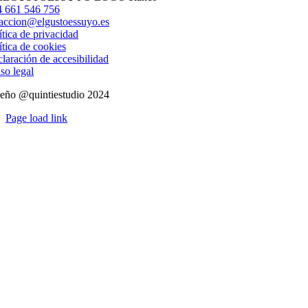
electrónico
 661 546 756
accion@elgustoessuyo.es
ítica de privacidad
ítica de cookies
laración de accesibilidad
so legal
eño @quintiestudio 2024
Page load link
Ir
a
Arriba