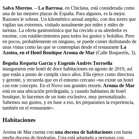
Salva Moreno
. –
La Barrosa
, en Chiclana, está considerada como
una de las mejores playas de España. Para algunos, es la mejor.
Razones le sobran. Un kilométrico arenal amplio, con dos torres que
vigilan sus extremos, visitado anualmente por miles y miles de
turistas. La oferta gastronómica que ha crecido a su alrededor es
enorme, con establecimientos para todos los gustos y bolsillos. Pero
en pocos, probablemente en ninguno, se puede comer disfrutando de
unas vistas como las que se contemplan desde el restaurante
La
Azotea, en el Hotel Boutique Aroma de Mar
(Calle Boquerón, 3).
Begoña Requeta García y Eugenio Andrés Torroella
inauguraron este hotel de doce habitaciones en agosto de 2019, así
que están a punto de cumplir cinco años. Ella ejerce como directora
y gerente, y recuerda que en el entorno cercano «no existe un hotel
con este concepto. En el Novo son grandes resorts.
Aroma de Mar
está en una ubicación privilegiada, y cuando hablamos de hotel
boutique, lo hacemos de un trato exclusivo, muy personalizado.
Sabemos sus gustos, y en base a eso, les preparamos la experiencia,
también en el restaurante».
Habitaciones
Aroma de Mar cuenta con
una docena de habitaciones
con hasta
media docena de tipologías. Una está adaptada a personas con