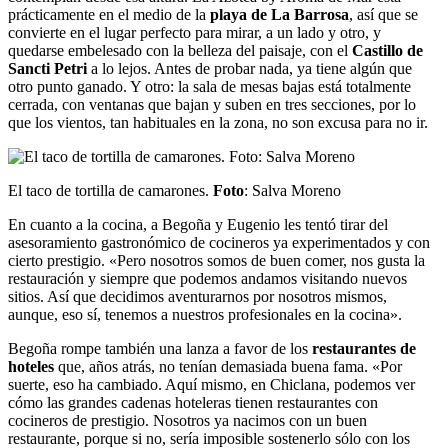
prácticamente en el medio de la
playa de La Barrosa
, así que se
convierte en el lugar perfecto para mirar, a un lado y otro, y
quedarse embelesado con la belleza del paisaje, con el
Castillo de
Sancti Petri
a lo lejos. Antes de probar nada, ya tiene algún que
otro punto ganado. Y otro: la sala de mesas bajas está totalmente
cerrada, con ventanas que bajan y suben en tres secciones, por lo
que los vientos, tan habituales en la zona, no son excusa para no ir.
El taco de tortilla de camarones.
Foto
: Salva Moreno
En cuanto a la cocina, a Begoña y Eugenio les tentó tirar del
asesoramiento gastronómico de cocineros ya experimentados y con
cierto prestigio. «Pero nosotros somos de buen comer, nos gusta la
restauración y siempre que podemos andamos visitando nuevos
sitios. Así que decidimos aventurarnos por nosotros mismos,
aunque, eso sí, tenemos a nuestros profesionales en la cocina».
Begoña rompe también una lanza a favor de los
restaurantes de
hoteles
que, años atrás, no tenían demasiada buena fama. «Por
suerte, eso ha cambiado. Aquí mismo, en Chiclana, podemos ver
cómo las grandes cadenas hoteleras tienen restaurantes con
cocineros de prestigio. Nosotros ya nacimos con un buen
restaurante, porque si no, sería imposible sostenerlo sólo con los