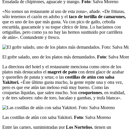
Ensalada de chipirones, aguacate y mango.
Foto
: Salva Moreno
«No somos un restaurante al uso de esta zona», añade. «De frituras,
sólo tenemos el cazón en adobo y el
taco de tortilla de camarones,
que es uno de los que más gusta. Va con pico de gallo, cebolla
encurtida, guacamole y su toque cítrico de lima. Lo hacíamos con
ortiguillas, pero como ya no hay las hemos sustituido por carrillera
de atún». Contundente y fresco.
El gofre salado, uno de los platos más demandados.
Foto
: Salva Mor
La directora del hotel y el restaurante menciona como otros de los
platos más destacados el
magret de pato
con demi glace de azahar
y quenelles de patata y setas; o las
costillas de atún con salsa
Yakitori.
«Éste último gusta mucho, la gente repite una y otra vez,
pero es que ese atún tan meloso está muy bueno. Como las
croquetas líquidas, que salen mucho. Son
croquetones
, en realidad,
y de tres sabores: rabo de toro, bacalao y gambas, y trufa blanca».
Las costillas de atún con salsa Yakitori.
Foto
: Salva Moreno
Entre las carnes, suministradas por
Los Norteños
, tienen un