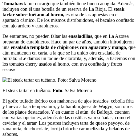
Tomahawk
por encargo que también tiene buena acogida. Además,
incluyen con él una botella de un reserva de La Rioja. El
steak
tartar sobre tuétano al horno,
es otra de las apuestas en el
apartado cárnico. De los mismos distribuidores, el bacalao confitado
con ajo arriero y carabineros.
De entrantes, no pueden faltar las
ensaladillas
, que en La Azotea
preparan de carabineros. Hace un par de años, también introdujeron
una
ensalada templada de chipirones con aguacate y mango
, que
aún mantienen en carta, a la que se ha unido otra ensalada de
burrata: «Le damos un toque de clorofila, y, además, la hacemos con
los tomates cherry asados al horno, con uva confitada y frutos
secos».
El steak tartar en tuétano.
Foto
: Salva Moreno
El gofre trufado ibérico con mahonesa de ajos tostados, cebolla frita
y huevo a baja temperatura, y la hamburguesa de Wagyu, son otros
de los platos destacados. Y en cuanto al atún, de Balfegó, cuentan
con varias opciones, además de las costillas ya reseñadas, como el
ceviche y el tartar. Los postres incluyen tarta de queso payoyo, de
zanahoria, de chocolate, torrija brioche caramelizada y helados de
sabores.