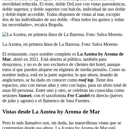
movilidad reducida. El resto, doble DeLuxe con vistas panorámicas,
doble superior, y doble superior con balcón, individual de uso doble
y doble-triple accesible. Todas disponen de vistas al mar, excepto
dos de las individuales de uso doble. «Para todos los gustos y todas
las necesidades», recalca Begoña.
La Azotea, en primera línea de La Barrosa. Foto: Salva Moreno
El restaurante, cuyo nombre completo es
La Azotea by Aroma de
Mar
, abrió en 2021. Está abierto al público, también para
desayunos, y no es de uso exclusivo de clientes del hotel, aunque
estos sí que pueden alojarse en régimen de media pensión. Como su
nombre indica, está en la parte superior, lo que ahora, tirando de
anglicismos, se ha dado en conocer como
roof top
. Tiene dos
espacios, uno con mesas altas y otro con bajas, para un aforo total de
unas 60 personas. Entre uno y otro, se celebran las conocidas como
sesiones
Sunset
, con el saxofonista
Fer Candel
en directo (jueves
de julio y agosto) o el flamenco de Sara Fuentes.
Vistas desde La Azotea by Aroma de Mar
Pero lo más llamativo son, sin duda, las maravillosas vistas que se
contemplan desde esa altura. La Azotea by Aroma de Mar está