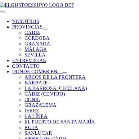
Saltar
al
Toggle
contenido
Navigation
NOSOTROS
PROVINCIAS
CÁDIZ
CÓRDOBA
GRANADA
MÁLAGA
SEVILLA
ENTREVISTAS
CONTACTO
DONDE COMER EN…
ARCOS DE LA FRONTERA
BARBATE
LA BARROSA (CHICLANA)
CÁDIZ (CENTRO)
CONIL
GRAZALEMA
JEREZ
LA LÍNEA
EL PUERTO DE SANTA MARÍA
ROTA
SANLÚCAR
SIERRA DE CÁDIZ