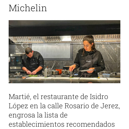
Michelin
Ver
imagen
más
grande
Martié, el restaurante de Isidro
López en la calle Rosario de Jerez,
engrosa la lista de
establecimientos recomendados