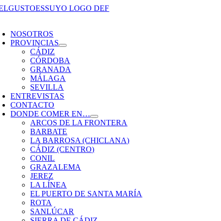
Saltar
al
oggle
contenido
avigation
NOSOTROS
PROVINCIAS
CÁDIZ
CÓRDOBA
GRANADA
MÁLAGA
SEVILLA
ENTREVISTAS
CONTACTO
DONDE COMER EN…
ARCOS DE LA FRONTERA
BARBATE
LA BARROSA (CHICLANA)
CÁDIZ (CENTRO)
CONIL
GRAZALEMA
JEREZ
LA LÍNEA
EL PUERTO DE SANTA MARÍA
ROTA
SANLÚCAR
SIERRA DE CÁDIZ