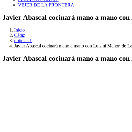
VEJER DE LA FRONTERA
Javier Abascal cocinará mano a mano con 
Inicio
Cádiz
noticias 1
Javier Abascal cocinará mano a mano con Luismi Menor, de La 
Javier Abascal cocinará mano a mano con 
Ver
imagen
más
grande