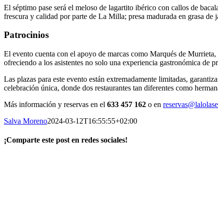
El séptimo pase será el meloso de lagartito ibérico con callos de bac
frescura y calidad por parte de La Milla; presa madurada en grasa de 
Patrocinios
El evento cuenta con el apoyo de marcas como Marqués de Murrieta, P
ofreciendo a los asistentes no solo una experiencia gastronómica de p
Las plazas para este evento están extremadamente limitadas, garantiz
celebración única, donde dos restaurantes tan diferentes como herma
Más información y reservas en el
633 457 162
o en
reservas@lalolase
Salva Moreno
2024-03-12T16:55:55+02:00
¡Comparte este post en redes sociales!
Facebook
X
LinkedIn
WhatsApp
Correo
electrónico