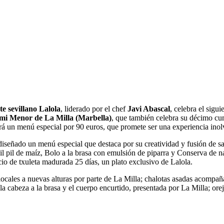
te sevillano Lalola
, liderado por el chef
Javi Abascal
, celebra el sigu
mi Menor de La Milla (Marbella)
, que también celebra su décimo cu
á un menú especial por 90 euros, que promete ser una experiencia inol
diseñado un menú especial que destaca por su creatividad y fusión de s
pil pil de maíz, Bolo a la brasa con emulsión de piparra y Conserva de n
io de txuleta madurada 25 días, un plato exclusivo de Lalola.
locales a nuevas alturas por parte de La Milla; chalotas asadas acompañ
la cabeza a la brasa y el cuerpo encurtido, presentada por La Milla; ore