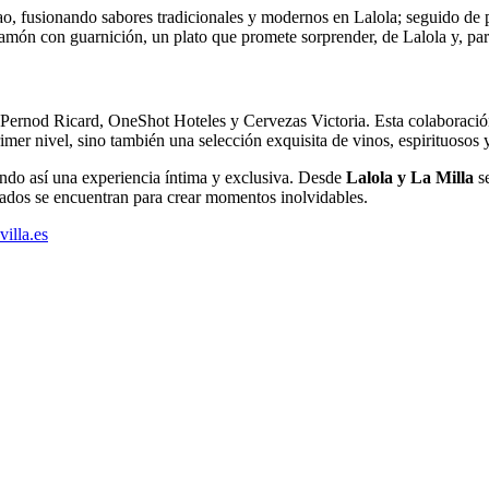
alao, fusionando sabores tradicionales y modernos en Lalola; seguido de
jamón con guarnición, un plato que promete sorprender, de Lalola y, par
ernod Ricard, OneShot Hoteles y Cervezas Victoria. Esta colaboración
rimer nivel, sino también una selección exquisita de vinos, espirituoso
ando así una experiencia íntima y exclusiva. Desde
Lalola y La Milla
se
nados se encuentran para crear momentos inolvidables.
villa.es