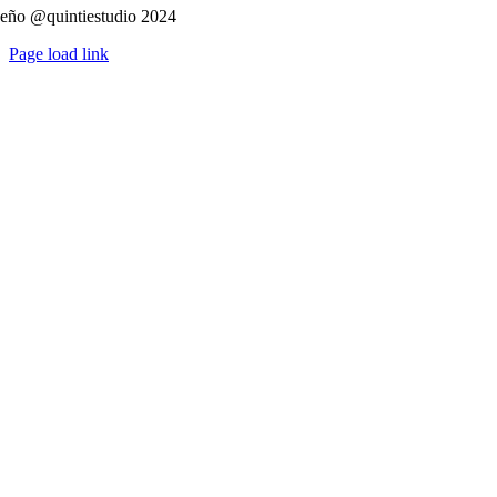
eño @quintiestudio 2024
Page load link
Ir
a
Arriba