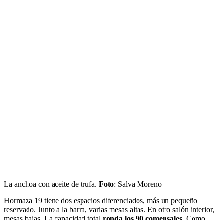
La anchoa con aceite de trufa.
Foto
: Salva Moreno
Hormaza 19 tiene dos espacios diferenciados, más un pequeño
reservado. Junto a la barra, varias mesas altas. En otro salón interior,
mesas bajas. La capacidad total
ronda los 90 comensales
. Como