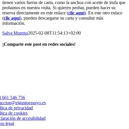
tienen varios fueras de carta, como la anchoa con aceite de trufa que
probamos en nuestra visita. Si quieren probar, pueden hacer su
reserva directamente en este enlace (
clic aquí
). En este otro enlace
(
clic aquí
), pueden descargarse su carta y consultar más
información.
Salva Moreno
2025-02-08T11:54:13+02:00
¡Comparte este post en redes sociales!
Facebook
X
LinkedIn
WhatsApp
Correo
electrónico
 661 546 756
accion@elgustoessuyo.es
ítica de privacidad
ítica de cookies
laración de accesibilidad
so legal