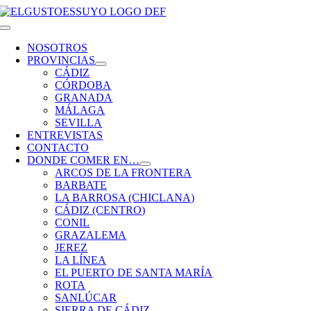
Saltar
al
Toggle
contenido
Navigation
NOSOTROS
PROVINCIAS
CÁDIZ
CÓRDOBA
GRANADA
MÁLAGA
SEVILLA
ENTREVISTAS
CONTACTO
DONDE COMER EN…
ARCOS DE LA FRONTERA
BARBATE
LA BARROSA (CHICLANA)
CÁDIZ (CENTRO)
CONIL
GRAZALEMA
JEREZ
LA LÍNEA
EL PUERTO DE SANTA MARÍA
ROTA
SANLÚCAR
SIERRA DE CÁDIZ