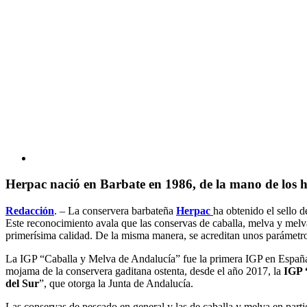
Herpac
nació en Barbate en 1986, de la mano de los
Redacción
. – La conservera barbateña
Herpac
ha obtenido el sello 
Este reconocimiento avala que las conservas de caballa, melva y melv
primerísima calidad. De la misma manera, se acreditan unos parámetros
La IGP “Caballa y Melva de Andalucía” fue la primera IGP en España
mojama de la conservera gaditana ostenta, desde el año 2017, la
IGP 
del Sur
”, que otorga la Junta de Andalucía.
Las conservas de pescado en general y las de caballa y melva en part