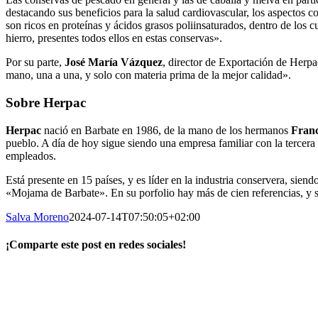
destacando sus beneficios para la salud cardiovascular, los aspectos c
son ricos en proteínas y ácidos grasos poliinsaturados, dentro de los
hierro, presentes todos ellos en estas conservas».
Por su parte,
José María Vázquez
, director de Exportación de Herpac
mano, una a una, y solo con materia prima de la mejor calidad».
Sobre Herpac
Herpac
nació en Barbate en 1986, de la mano de los hermanos
Franc
pueblo. A día de hoy sigue siendo una empresa familiar con la tercera
empleados.
Está presente en 15 países, y es líder en la industria conservera, sie
«Mojama de Barbate». En su porfolio hay más de cien referencias, y su
Salva Moreno
2024-07-14T07:50:05+02:00
¡Comparte este post en redes sociales!
Facebook
X
LinkedIn
WhatsApp
Correo
electrónico