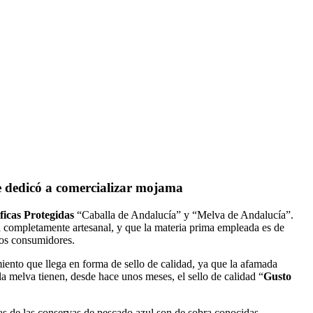
e dedicó a comercializar mojama
ficas Protegidas
“Caballa de Andalucía” y “Melva de Andalucía”.
 completamente artesanal, y que la materia prima empleada es de
los consumidores.
iento que llega en forma de sello de calidad, ya que la afamada
la melva tienen, desde hace unos meses, el sello de calidad “
Gusto
cas de las conservas de pescado azul son de sobra conocidas,