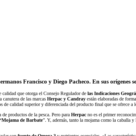
 hermanos
Francisco y Diego Pacheco.
En sus orígenes s
de calidad que otorga el Consejo Regulador de
las Indicaciones Geográ
a canutera de las marcas
Herpac y Candray
están elaboradas de forma
 de calidad superior y diferenciada del producto final que se ofrece a 
 de productos de la pesca. Pero para
Herpac
no es el primer reconocim
“Mojama de Barbate
”. Y, además, tanto la mojama como la caballa y 
icular son
fuente de Omega 3
y nutrientes esenciales. «Las característi