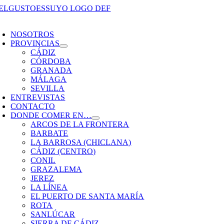
Saltar
al
oggle
contenido
avigation
NOSOTROS
PROVINCIAS
CÁDIZ
CÓRDOBA
GRANADA
MÁLAGA
SEVILLA
ENTREVISTAS
CONTACTO
DONDE COMER EN…
ARCOS DE LA FRONTERA
BARBATE
LA BARROSA (CHICLANA)
CÁDIZ (CENTRO)
CONIL
GRAZALEMA
JEREZ
LA LÍNEA
EL PUERTO DE SANTA MARÍA
ROTA
SANLÚCAR
SIERRA DE CÁDIZ