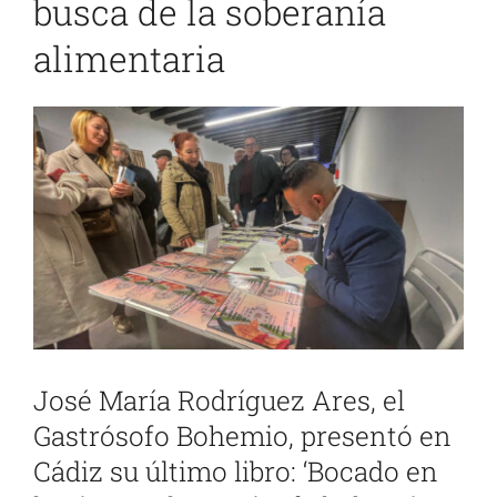
busca de la soberanía
alimentaria
Ver
imagen
más
grande
José María Rodríguez Ares, el
Gastrósofo Bohemio, presentó en
Cádiz su último libro: ‘Bocado en