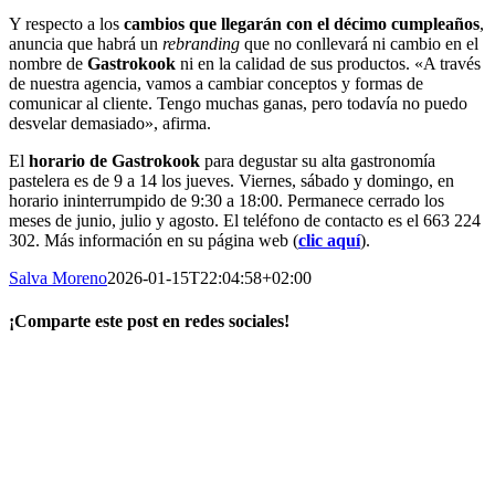
Y respecto a los
cambios que llegarán con el décimo cumpleaños
,
anuncia que habrá un
rebranding
que no conllevará ni cambio en el
nombre de
Gastrokook
ni en la calidad de sus productos. «A través
de nuestra agencia, vamos a cambiar conceptos y formas de
comunicar al cliente. Tengo muchas ganas, pero todavía no puedo
desvelar demasiado», afirma.
El
horario de Gastrokook
para degustar su alta gastronomía
pastelera es de 9 a 14 los jueves. Viernes, sábado y domingo, en
horario ininterrumpido de 9:30 a 18:00. Permanece cerrado los
meses de junio, julio y agosto. El teléfono de contacto es el 663 224
302. Más información en su página web (
clic aquí
).
Salva Moreno
2026-01-15T22:04:58+02:00
¡Comparte este post en redes sociales!
Facebook
X
LinkedIn
WhatsApp
Correo
electrónico