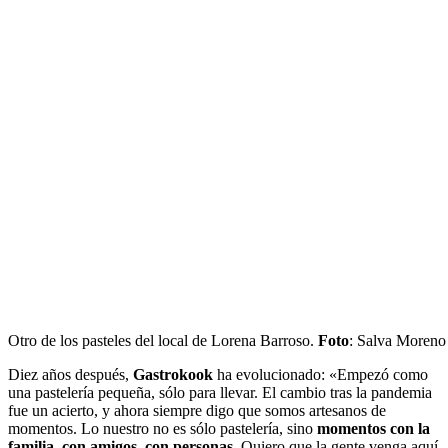
Otro de los pasteles del local de Lorena Barroso.
Foto
: Salva Moreno
Diez años después,
Gastrokook
ha evolucionado: «Empezó como
una pastelería pequeña, sólo para llevar. El cambio tras la pandemia
fue un acierto, y ahora siempre digo que somos artesanos de
momentos. Lo nuestro no es sólo pastelería, sino
momentos con la
familia, con amigos, con personas
. Quiero que la gente venga aquí