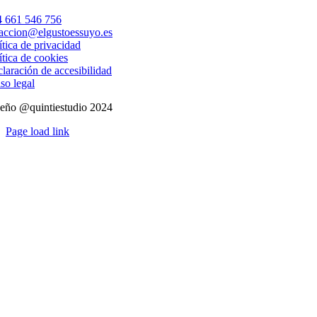
 661 546 756
accion@elgustoessuyo.es
ítica de privacidad
ítica de cookies
laración de accesibilidad
so legal
eño @quintiestudio 2024
Page load link
Ir
a
Arriba