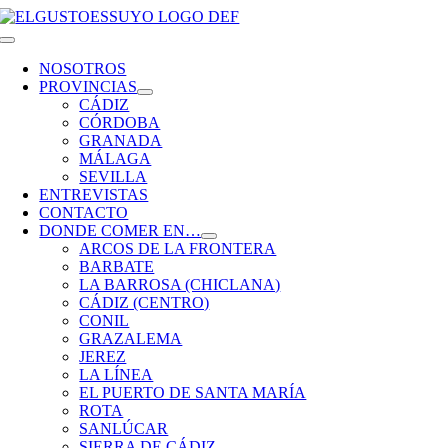
Saltar
al
Toggle
contenido
Navigation
NOSOTROS
PROVINCIAS
CÁDIZ
CÓRDOBA
GRANADA
MÁLAGA
SEVILLA
ENTREVISTAS
CONTACTO
DONDE COMER EN…
ARCOS DE LA FRONTERA
BARBATE
LA BARROSA (CHICLANA)
CÁDIZ (CENTRO)
CONIL
GRAZALEMA
JEREZ
LA LÍNEA
EL PUERTO DE SANTA MARÍA
ROTA
SANLÚCAR
SIERRA DE CÁDIZ