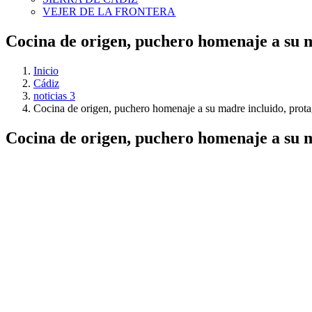
VEJER DE LA FRONTERA
Cocina de origen, puchero homenaje a su ma
Inicio
Cádiz
noticias 3
Cocina de origen, puchero homenaje a su madre incluido, protag
Cocina de origen, puchero homenaje a su ma
Ver
imagen
más
grande