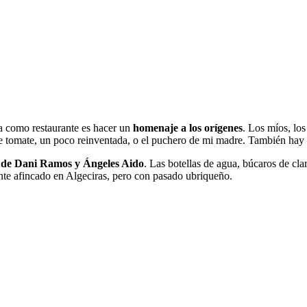
fía como restaurante es hacer un
homenaje a los orígenes
. Los míos, lo
e tomate, un poco reinventada, o el puchero de mi madre. También hay c
 de Dani Ramos y Ángeles Aido
. Las botellas de agua, búcaros de cla
ente afincado en Algeciras, pero con pasado ubriqueño.