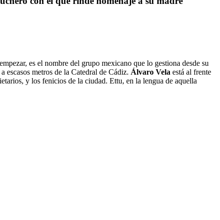
n puchero con el que rinde homenaje a su madre
 empezar, es el nombre del grupo mexicano que lo gestiona desde su
a a escasos metros de la Catedral de Cádiz.
Álvaro Vela
está al frente
tarios, y los fenicios de la ciudad. Ettu, en la lengua de aquella