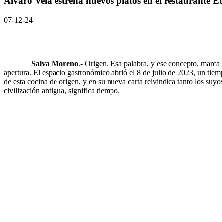
Álvaro Vela estrena nuevos platos en el restaurante E
07-12-24
Salva Moreno
.- Origen. Esa palabra, y ese concepto, marca
apertura. El espacio gastronómico abrió el 8 de julio de 2023, un tie
de esta cocina de origen, y en su nueva carta reivindica tanto los suyo
civilización antigua, significa tiempo.