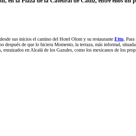
ttu, en la Plaza de la Catedral de Cádiz, entre ellos u
 desde sus inicios el camino del Hotel Olom y su restaurante
Ettu
. Para
mpo después de que lo hiciera Momento, la terraza, más informal, situad
s, enraizados en Alcalá de los Gazules, como los mexicanos de los propie