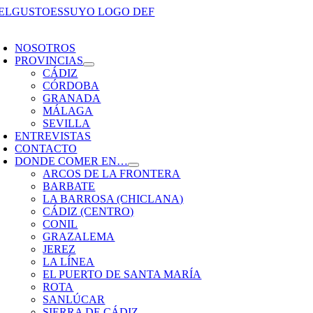
Saltar
al
oggle
contenido
avigation
NOSOTROS
PROVINCIAS
CÁDIZ
CÓRDOBA
GRANADA
MÁLAGA
SEVILLA
ENTREVISTAS
CONTACTO
DONDE COMER EN…
ARCOS DE LA FRONTERA
BARBATE
LA BARROSA (CHICLANA)
CÁDIZ (CENTRO)
CONIL
GRAZALEMA
JEREZ
LA LÍNEA
EL PUERTO DE SANTA MARÍA
ROTA
SANLÚCAR
SIERRA DE CÁDIZ