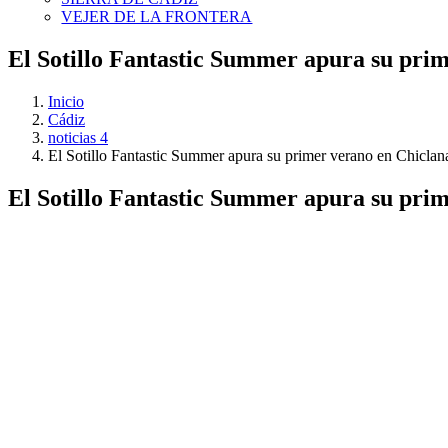
VEJER DE LA FRONTERA
El Sotillo Fantastic Summer apura su pri
Inicio
Cádiz
noticias 4
El Sotillo Fantastic Summer apura su primer verano en Chiclan
El Sotillo Fantastic Summer apura su pri
Ver
imagen
más
grande