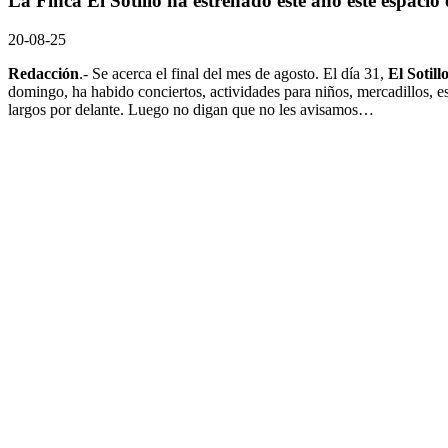
La Finca El Sotillo ha estrenado este año este espacio
20-08-25
Redacción
.- Se acerca el final del mes de agosto. El día 31,
El Sotil
domingo, ha habido conciertos, actividades para niños, mercadillos, 
largos por delante. Luego no digan que no les avisamos…