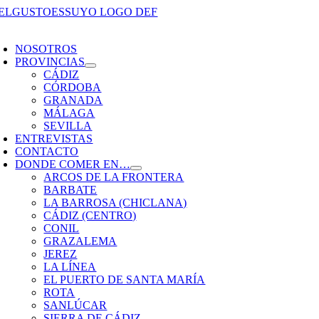
Saltar
al
oggle
contenido
avigation
NOSOTROS
PROVINCIAS
CÁDIZ
CÓRDOBA
GRANADA
MÁLAGA
SEVILLA
ENTREVISTAS
CONTACTO
DONDE COMER EN…
ARCOS DE LA FRONTERA
BARBATE
LA BARROSA (CHICLANA)
CÁDIZ (CENTRO)
CONIL
GRAZALEMA
JEREZ
LA LÍNEA
EL PUERTO DE SANTA MARÍA
ROTA
SANLÚCAR
SIERRA DE CÁDIZ