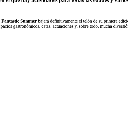
 en el que hay actividades para todas las edades y vari
lo Fantastic Summer
bajará definitivamente el telón de su primera edic
espacios gastronómicos, catas, actuaciones y, sobre todo, mucha divers