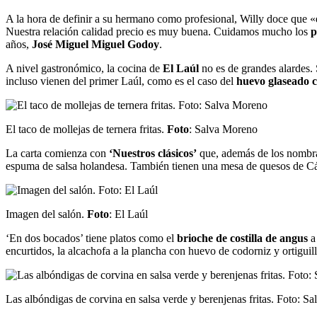
A la hora de definir a su hermano como profesional, Willy doce que «es
Nuestra relación calidad precio es muy buena. Cuidamos mucho los
p
años,
José Miguel Miguel Godoy
.
A nivel gastronómico, la cocina de
El Laúl
no es de grandes alardes. 
incluso vienen del primer Laúl, como es el caso del
huevo glaseado c
El taco de mollejas de ternera fritas.
Foto
: Salva Moreno
La carta comienza con
‘Nuestros clásicos’
que, además de los nombrad
espuma de salsa holandesa. También tienen una mesa de quesos de Cád
Imagen del salón.
Foto
: El Laúl
‘En dos bocados’ tiene platos como el
brioche de costilla de angus
a 
encurtidos, la alcachofa a la plancha con huevo de codorniz y ortiguil
Las albóndigas de corvina en salsa verde y berenjenas fritas. Foto: S