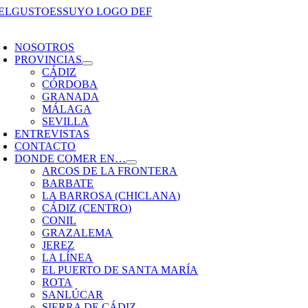
Saltar
al
oggle
contenido
avigation
NOSOTROS
PROVINCIAS
CÁDIZ
CÓRDOBA
GRANADA
MÁLAGA
SEVILLA
ENTREVISTAS
CONTACTO
DONDE COMER EN…
ARCOS DE LA FRONTERA
BARBATE
LA BARROSA (CHICLANA)
CÁDIZ (CENTRO)
CONIL
GRAZALEMA
JEREZ
LA LÍNEA
EL PUERTO DE SANTA MARÍA
ROTA
SANLÚCAR
SIERRA DE CÁDIZ