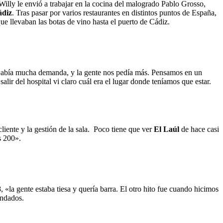
illy le envió a trabajar en la cocina del malogrado Pablo Grosso,
ádiz
. Tras pasar por varios restaurantes en distintos puntos de España,
ue llevaban las botas de vino hasta el puerto de Cádiz.
 «Había mucha demanda, y la gente nos pedía más. Pensamos en un
ir del hospital vi claro cuál era el lugar donde teníamos que estar.
cliente y la gestión de la sala. Poco tiene que ver
El Laúl
de hace casi
s 200».
, «la gente estaba tiesa y quería barra. El otro hito fue cuando hicimos
andados.