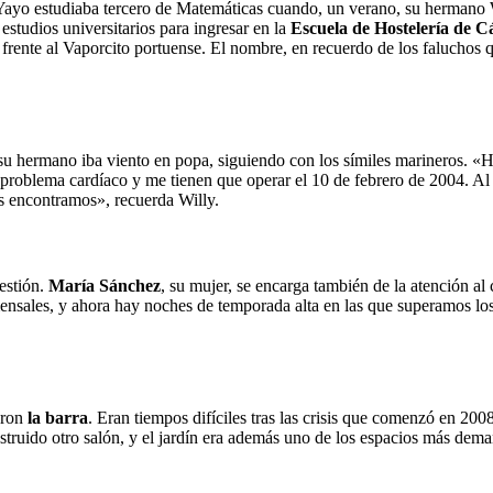
 Yayo estudiaba tercero de Matemáticas cuando, un verano, su hermano W
studios universitarios para ingresar en la
Escuela de Hostelería de C
 frente al Vaporcito portuense. El nombre, en recuerdo de los faluchos q
 su hermano iba viento en popa, siguiendo con los símiles marineros.
roblema cardíaco y me tienen que operar el 10 de febrero de 2004. Al sal
s encontramos», recuerda Willy.
estión.
María Sánchez
, su mujer, se encarga también de la atención al 
ensales, y ahora hay noches de temporada alta en las que superamos lo
eron
la barra
. Eran tiempos difíciles tras las crisis que comenzó en 2008
struido otro salón, y el jardín era además uno de los espacios más dem