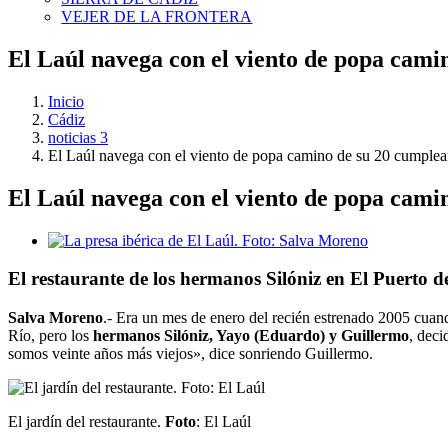
VEJER DE LA FRONTERA
El Laúl navega con el viento de popa cami
Inicio
Cádiz
noticias 3
El Laúl navega con el viento de popa camino de su 20 cumple
El Laúl navega con el viento de popa cami
Ver
imagen
más
El restaurante de los hermanos Silóniz en El Puerto 
grande
Salva Moreno
.- Era un mes de enero del recién estrenado 2005 cua
Río, pero los
hermanos Silóniz, Yayo (Eduardo) y Guillermo
, deci
somos veinte años más viejos», dice sonriendo Guillermo.
El jardín del restaurante.
Foto
: El Laúl