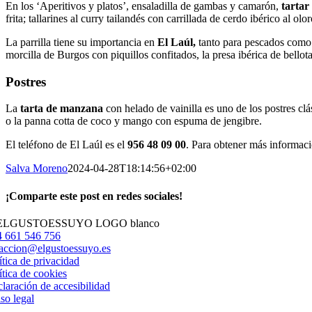
En los ‘Aperitivos y platos’, ensaladilla de gambas y camarón,
tartar
frita; tallarines al curry tailandés con carrillada de cerdo ibérico al ol
La parrilla tiene su importancia en
El Laúl,
tanto para pescados como pa
morcilla de Burgos con piquillos confitados, la presa ibérica de bellota
Postres
La
tarta de manzana
con helado de vainilla es uno de los postres clá
o la panna cotta de coco y mango con espuma de jengibre.
El teléfono de El Laúl es el
956 48 09 00
. Para obtener más informació
Salva Moreno
2024-04-28T18:14:56+02:00
¡Comparte este post en redes sociales!
Facebook
X
LinkedIn
WhatsApp
Correo
electrónico
 661 546 756
accion@elgustoessuyo.es
ítica de privacidad
ítica de cookies
laración de accesibilidad
so legal