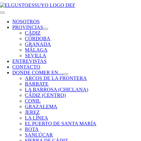
Saltar
al
Toggle
contenido
Navigation
NOSOTROS
PROVINCIAS
CÁDIZ
CÓRDOBA
GRANADA
MÁLAGA
SEVILLA
ENTREVISTAS
CONTACTO
DONDE COMER EN…
ARCOS DE LA FRONTERA
BARBATE
LA BARROSA (CHICLANA)
CÁDIZ (CENTRO)
CONIL
GRAZALEMA
JEREZ
LA LÍNEA
EL PUERTO DE SANTA MARÍA
ROTA
SANLÚCAR
SIERRA DE CÁDIZ