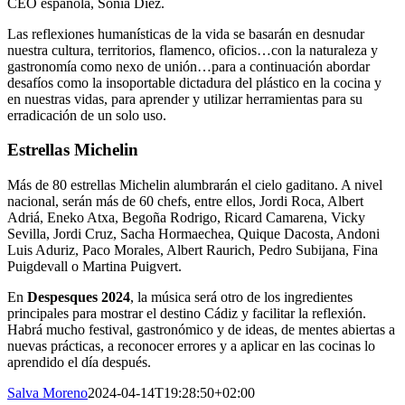
CEO española, Sonia Díez.
Las reflexiones humanísticas de la vida se basarán en desnudar
nuestra cultura, territorios, flamenco, oficios…con la naturaleza y
gastronomía como nexo de unión…para a continuación abordar
desafíos como la insoportable dictadura del plástico en la cocina y
en nuestras vidas, para aprender y utilizar herramientas para su
erradicación de un solo uso.
Estrellas Michelin
Más de 80 estrellas Michelin alumbrarán el cielo gaditano. A nivel
nacional, serán más de 60 chefs, entre ellos, Jordi Roca, Albert
Adriá, Eneko Atxa, Begoña Rodrigo, Ricard Camarena, Vicky
Sevilla, Jordi Cruz, Sacha Hormaechea, Quique Dacosta, Andoni
Luis Aduriz, Paco Morales, Albert Raurich, Pedro Subijana, Fina
Puigdevall o Martina Puigvert.
En
Despesques 2024
, la música será otro de los ingredientes
principales para mostrar el destino Cádiz y facilitar la reflexión.
Habrá mucho festival, gastronómico y de ideas, de mentes abiertas a
nuevas prácticas, a reconocer errores y a aplicar en las cocinas lo
aprendido el día después.
Salva Moreno
2024-04-14T19:28:50+02:00