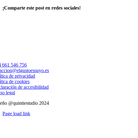
¡Comparte este post en redes sociales!
Facebook
X
LinkedIn
WhatsApp
Correo
electrónico
 661 546 756
accion@elgustoessuyo.es
ítica de privacidad
ítica de cookies
laración de accesibilidad
so legal
eño @quintiestudio 2024
Page load link
Ir
a
Arriba