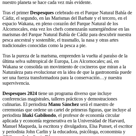
nuestro planeta se hace cada vez más evidente.
Tras el primer
Despesques
celebrado en el Parque Natural Bahía de
Cádiz, el segundo, en las Marismas del Barbate y el tercero, en el
espacio Wakana, en pleno corazón del Parque Natural de los
Alcornocales, esta vez los chefs comenzarán sumergiéndose en las
marismas del Parque Natural Bahía de Cádiz para descubrir nuestra
pesca ancestral y sostenible, el trasmallo, la nasa y otras artes
tradicionales conocidas como la pesca a pie.
Tras la pureza de la marisma, emprenden la vuelta al paraíso de la
última selva subtropical de Europa, Los Alcornocales; así, en
Wakana se consolida un movimiento de cocineros que miran a la
Naturaleza para evolucionar en la idea de que la gastronomía puede
ser una fuerza transformadora para la conservación…y nuestra
supervivencia.
Despesques 2024
tiene un programa diverso que incluye
conferencias magistrales, talleres prácticos y demostraciones
culinarias. El periodista
Manu Sánchez
será el maestro de
ceremonias que ordene un cartel de primeras figuras, que incluye al
periodista
Iñaki Gabilondo
, el profesor de economía circular
aplicada y economía regenerativa en la Universidad de Harvard,
Manuel Maqueda, la escritora y divulgadora, Elsa Punset, el escritor
y periodista John Carlin y la educadora, psicóloga, economista y