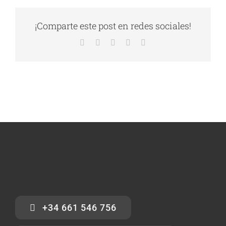
¡Comparte este post en redes sociales!
Facebook
X
LinkedIn
WhatsApp
Correo
electrónico
+34 661 546 756