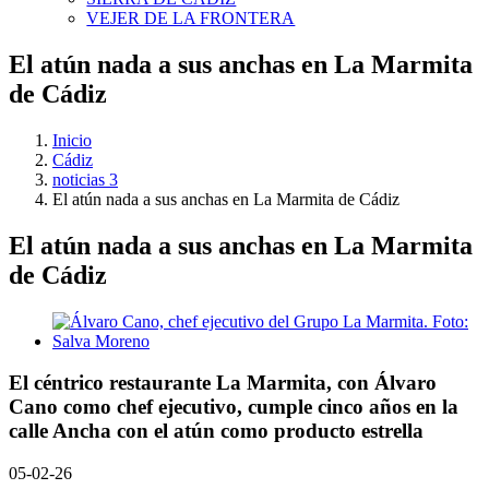
VEJER DE LA FRONTERA
El atún nada a sus anchas en La Marmita
de Cádiz
Inicio
Cádiz
noticias 3
El atún nada a sus anchas en La Marmita de Cádiz
El atún nada a sus anchas en La Marmita
de Cádiz
Ver
imagen
más
grande
El céntrico restaurante La Marmita, con Álvaro
Cano como chef ejecutivo, cumple cinco años en la
calle Ancha con el atún como producto estrella
05-02-26