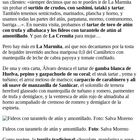
sus clientes: «siempre decimos que no te puedes ir de La Marmita
sin probar el
surtido de crudos, con sashimi, tataki y tartar
.
También tenemos semicrudos, marinados, plancha y horno, y
usamos todas las partes del atún, parpatana, mormo, contramormo,
barriga…». En nuestra visita, probamos el
tartar de toro de atún
con trufa y albahaca y los fideos con tarantelo de atún al
amontillado
. Y pan de
La Cremita
para mojar…
Pero hay más en
La Marmita
, así que nos decantamos por la tosta
de hojaldre invertido anchoa mariposa 0,0 del Cantábrico con
mantequilla de leche de cabra payoya y tomate confitado.
De una y otra carta, Álvaro destaca el tartar de
gamba blanca de
Huelva, pepino y gazpachuelo de su coral
; el steak tartar , yema y
tuétano; el arroz meloso de marisco;
carpaccio de carabinero y ali
oli suave de manzanilla de Sanlúcar
, el solomillo de ternera
hereford glaseado con mantequilla de tuétano y romero, parmentier
de trufa y demiglace, y la ventresca de atún rojo de almadraba al
horno acompañado de cremoso de romero y demiglace de la
espineta.
Fideos con tarantelo de atún y amontillado.
Foto
: Salva Moreno
Como postres, la
torrija tradicional
; chocolate, mandarina y aove,