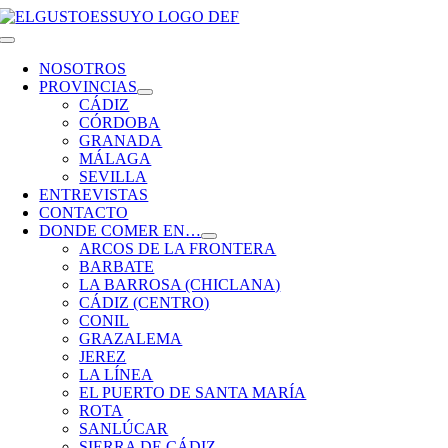
Saltar
al
Toggle
contenido
Navigation
NOSOTROS
PROVINCIAS
CÁDIZ
CÓRDOBA
GRANADA
MÁLAGA
SEVILLA
ENTREVISTAS
CONTACTO
DONDE COMER EN…
ARCOS DE LA FRONTERA
BARBATE
LA BARROSA (CHICLANA)
CÁDIZ (CENTRO)
CONIL
GRAZALEMA
JEREZ
LA LÍNEA
EL PUERTO DE SANTA MARÍA
ROTA
SANLÚCAR
SIERRA DE CÁDIZ