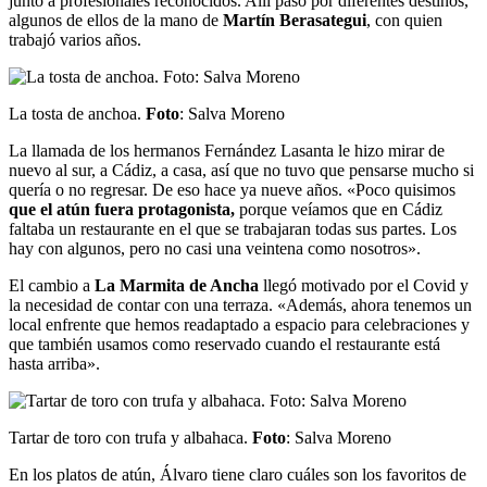
junto a profesionales reconocidos. Allí pasó por diferentes destinos,
algunos de ellos de la mano de
Martín Berasategui
, con quien
trabajó varios años.
La tosta de anchoa.
Foto
: Salva Moreno
La llamada de los hermanos Fernández Lasanta le hizo mirar de
nuevo al sur, a Cádiz, a casa, así que no tuvo que pensarse mucho si
quería o no regresar. De eso hace ya nueve años. «Poco quisimos
que el atún fuera protagonista,
porque veíamos que en Cádiz
faltaba un restaurante en el que se trabajaran todas sus partes. Los
hay con algunos, pero no casi una veintena como nosotros».
El cambio a
La Marmita de Ancha
llegó motivado por el Covid y
la necesidad de contar con una terraza. «Además, ahora tenemos un
local enfrente que hemos readaptado a espacio para celebraciones y
que también usamos como reservado cuando el restaurante está
hasta arriba».
Tartar de toro con trufa y albahaca.
Foto
: Salva Moreno
En los platos de atún, Álvaro tiene claro cuáles son los favoritos de