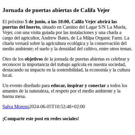
Jornada de puertas abiertas de Califa Vejer
El próximo
5 de junio, a las 18:00, Califa Vejer abrirá las
puertas del huerto,
situado en Camino del Lagar S/N La Muela,
Vejer, con una visita guiada por las instalaciones y una charla a
cargo del agricultor, Andrew Bates, de La Milpa Organic Farm. La
charla versará sobre la agricultura ecológica y la conservación del
medio ambiente; el suelo y la densidad del cultivo, entre otros temas.
Otro de los
objetivos
de la jornada de puertas abiertas es celebrar y
reconocer la importancia del trabajo agrícola en nuestra sociedad,
destacando su impacto en la sostenibilidad, la economía y la cultura
local.
Un evento diseñado para
educar, inspirar y conectar
a todos los
amantes de la naturaleza, el respeto por el medio ambiente y la
buena mesa.
Salva Moreno
2024-06-05T10:52:48+02:00
¡Comparte este post en redes sociales!
Facebook
X
LinkedIn
WhatsApp
Correo