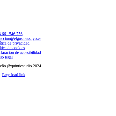
electrónico
 661 546 756
accion@elgustoessuyo.es
ítica de privacidad
ítica de cookies
laración de accesibilidad
so legal
eño @quintiestudio 2024
Page load link
Ir
a
Arriba