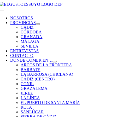
Saltar
al
Toggle
contenido
Navigation
NOSOTROS
PROVINCIAS
CÁDIZ
CÓRDOBA
GRANADA
MÁLAGA
SEVILLA
ENTREVISTAS
CONTACTO
DONDE COMER EN…
ARCOS DE LA FRONTERA
BARBATE
LA BARROSA (CHICLANA)
CÁDIZ (CENTRO)
CONIL
GRAZALEMA
JEREZ
LA LÍNEA
EL PUERTO DE SANTA MARÍA
ROTA
SANLÚCAR
SIERRA DE CÁDIZ