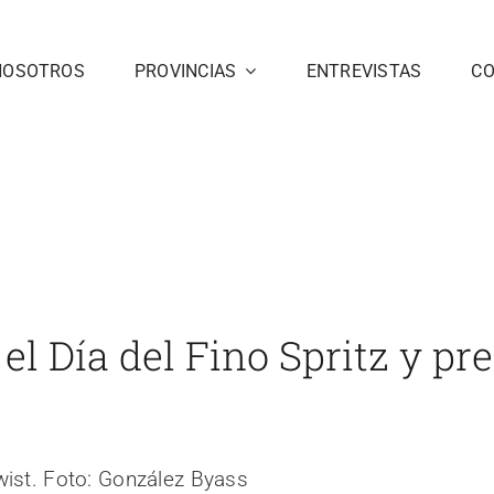
NOSOTROS
PROVINCIAS
ENTREVISTAS
C
o Spritz y presenta el
Inicio
Cádiz
noticias 4
Croft Twist cr
el Día del Fino Spritz y pr