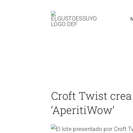
Saltar
al
contenido
Croft Twist crea el Día del Fin
‘AperitiWow’
Croft Twist crea 
‘AperitiWow’
Ver