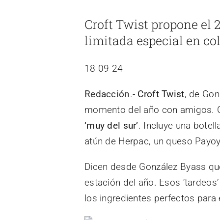
imagen
Croft Twist propone el 2
más
limitada especial en c
grande
18-09-24
Redacción
.-
Croft Twist
, de Gon
momento del año con amigos. C
‘muy del sur’
. Incluye una botel
atún de Herpac, un queso Payoy
Dicen desde González Byass qu
estación del año. Esos ‘tardeos
los ingredientes perfectos para 