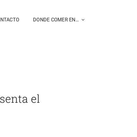
ONTACTO
DONDE COMER EN…
ea el Día del Fino Spritz y presenta el ‘AperitiWow’
esenta el