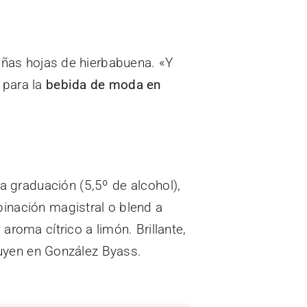
ueñas hojas de hierbabuena. «Y
 para la
bebida de moda en
a graduación (5,5º de alcohol),
binación magistral o blend a
aroma cítrico a limón. Brillante,
cluyen en González Byass.