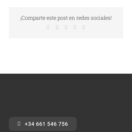
¡Comparte este post en redes sociales!
Facebook
X
LinkedIn
WhatsApp
Correo
electrónico
+34 661 546 756