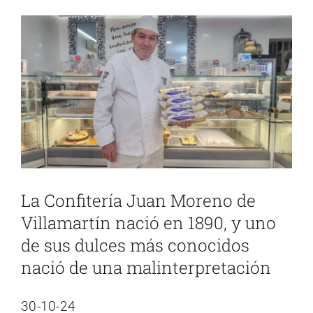
Ver
imagen
más
grande
La Confitería Juan Moreno de
Villamartín nació en 1890, y uno
de sus dulces más conocidos
nació de una malinterpretación
30-10-24