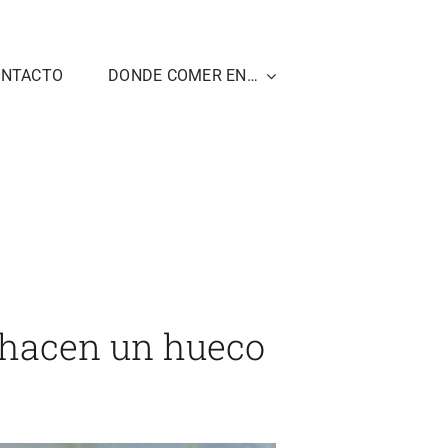
ONTACTO
DONDE COMER EN…
or de Tuna, en Chiclana, le hacen un hueco al atún
e hacen un hueco