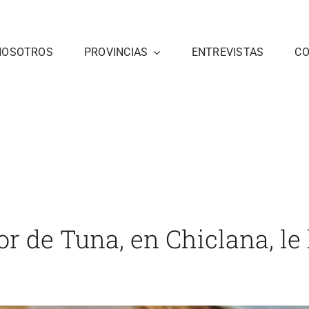
NOSOTROS
PROVINCIAS
ENTREVISTAS
C
n Chiclana, le hacen
Inicio
Cádiz
noticias 3
Las brasas de Fl
or de Tuna, en Chiclana, l