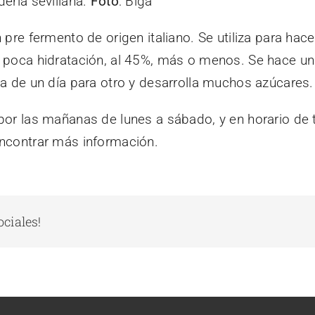
ería sevillana.
Foto
: Biga
 pre fermento de origen italiano. Se utiliza para hac
y poca hidratación, al 45%, más o menos. Se hace u
ta de un día para otro y desarrolla muchos azúcare
or las mañanas de lunes a sábado, y en horario de t
ncontrar más información.
ociales!