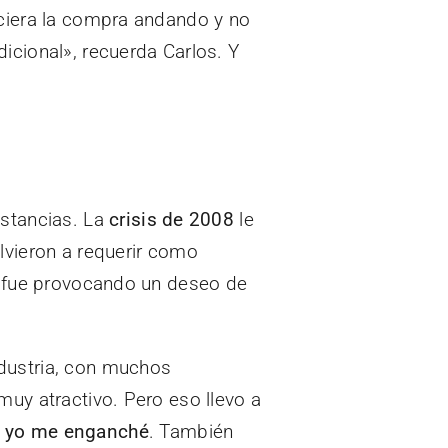
iciera la compra andando y no
icional», recuerda Carlos. Y
nstancias. La
crisis de 2008
le
lvieron a requerir como
a, fue provocando un deseo de
dustria, con muchos
uy atractivo. Pero eso llevo a
e yo me enganché
. También