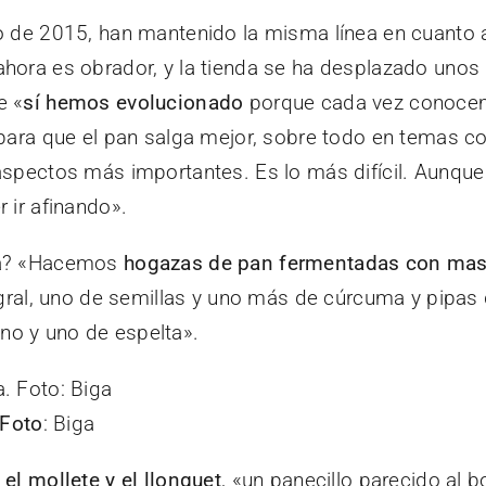
o de 2015, han mantenido la misma línea en cuanto a
hora es obrador, y la tienda se ha desplazado unos 
e «
sí hemos evolucionado
porque cada vez conocem
 para que el pan salga mejor, sobre todo en temas 
spectos más importantes. Es lo más difícil. Aunque t
 ir afinando».
ga? «Hacemos
hogazas de pan fermentadas con ma
tegral, uno de semillas y uno más de cúrcuma y pipas
o y uno de espelta».
Foto
: Biga
 el mollete y el llonguet
, «un panecillo parecido al 