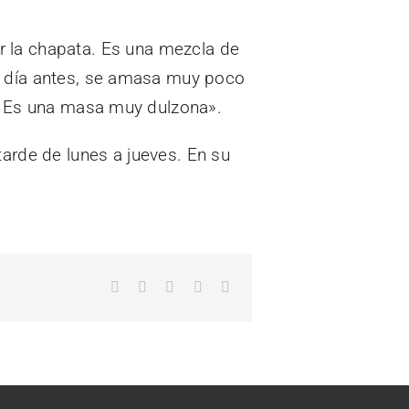
er la chapata. Es una mezcla de
n día antes, se amasa muy poco
s. Es una masa muy dulzona».
arde de lunes a jueves. En su
Facebook
X
LinkedIn
WhatsApp
Correo
electrónico