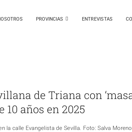
NOSOTROS
PROVINCIAS
ENTREVISTAS
C
iana con
mple 10
Inicio
noticias 3
Sevilla
La panadería sevillana de Triana con 
villana de Triana con ‘mas
e 10 años en 2025