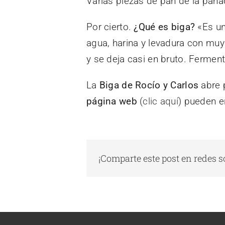
Varias piezas de pan de la panad
Por cierto.
¿Qué es biga?
«Es un
agua, harina y levadura con mu
y se deja casi en bruto. Fermen
La
Biga de Rocío y Carlos
abre p
página web
(
clic aquí
) pueden e
¡Comparte este post en redes s