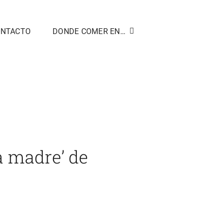
ONTACTO
DONDE COMER EN…
‘masa madre’ de Vejer que cumple 10 años en 2025
a madre’ de