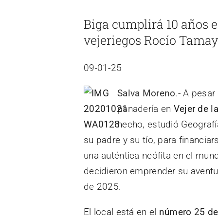
imagen
Biga cumplirá 10 años e
más
vejeriegos Rocío Tamayo
grande
09-01-25
Salva Moreno
.- A pesar
panadería en
Vejer de l
hecho, estudió Geografía
su padre y su tío, para financi
una auténtica neófita en el mun
decidieron emprender su aventu
de 2025.
El local está en el
número 25 de 