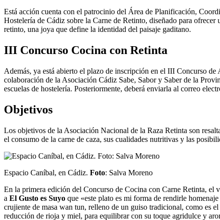
Está acción cuenta con el patrocinio del Área de Planificación, Coord
Hostelería de Cádiz sobre la Carne de Retinto, diseñado para ofrecer 
retinto, una joya que define la identidad del paisaje gaditano.
III Concurso Cocina con Retinta
Además, ya está abierto el plazo de inscripción en el III Concurso d
colaboración de la Asociación Cádiz Sabe, Sabor y Saber de la Provinc
escuelas de hostelería. Posteriormente, deberá enviarla al correo elect
Objetivos
Los objetivos de la Asociación Nacional de la Raza Retinta son resalta
el consumo de la carne de caza, sus cualidades nutritivas y las posibi
Espacio Caníbal, en Cádiz.
Foto
: Salva Moreno
En la primera edición del Concurso de Cocina con Carne Retinta, el 
a
El Gusto es Suyo
que «este plato es mi forma de rendirle homenaje a
crujiente de masa wan tun, relleno de un guiso tradicional, como es el
reducción de rioja y miel, para equilibrar con su toque agridulce y ar