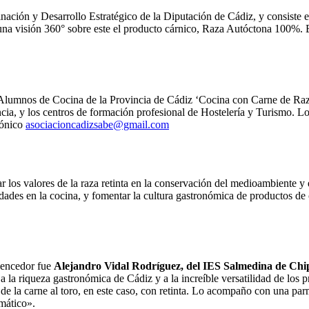
inación y Desarrollo Estratégico de la Diputación de Cádiz, y consiste 
una visión 360° sobre este el producto cárnico, Raza Autóctona 100%. El 
e Alumnos de Cocina de la Provincia de Cádiz ‘Cocina con Carne de Raz
ia, y los centros de formación profesional de Hostelería y Turismo. Los
rónico
asociacioncadizsabe@gmail.com
r los valores de la raza retinta en la conservación del medioambiente y
lidades en la cocina, y fomentar la cultura gastronómica de productos de 
vencedor fue
Alejandro Vidal Rodríguez, del IES Salmedina de Chi
 la riqueza gastronómica de Cádiz y a la increíble versatilidad de los pr
 de la carne al toro, en este caso, con retinta. Lo acompaño con una pa
omático».