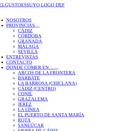
Saltar
al
oggle
contenido
avigation
NOSOTROS
PROVINCIAS
CÁDIZ
CÓRDOBA
GRANADA
MÁLAGA
SEVILLA
ENTREVISTAS
CONTACTO
DONDE COMER EN…
ARCOS DE LA FRONTERA
BARBATE
LA BARROSA (CHICLANA)
CÁDIZ (CENTRO)
CONIL
GRAZALEMA
JEREZ
LA LÍNEA
EL PUERTO DE SANTA MARÍA
ROTA
SANLÚCAR
SIERRA DE CÁDIZ