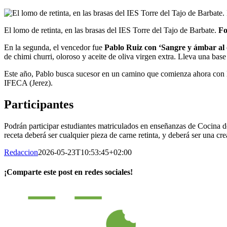
El lomo de retinta, en las brasas del IES Torre del Tajo de Barbate.
Fo
En la segunda, el vencedor fue
Pablo Ruiz con ‘Sangre y ámbar al o
de chimi churri, oloroso y aceite de oliva virgen extra. Lleva una bas
Este año, Pablo busca sucesor en un camino que comienza ahora con la
IFECA (Jerez).
Participantes
Podrán participar estudiantes matriculados en enseñanzas de Cocina de
receta deberá ser cualquier pieza de carne retinta, y deberá ser una cre
Redaccion
2026-05-23T10:53:45+02:00
¡Comparte este post en redes sociales!
Facebook
X
LinkedIn
WhatsApp
Correo
electrónico