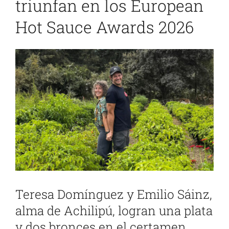
triunfan en los European
Hot Sauce Awards 2026
Ver
imagen
más
grande
Teresa Domínguez y Emilio Sáinz,
alma de Achilipú, logran una plata
y dos bronces en el certamen