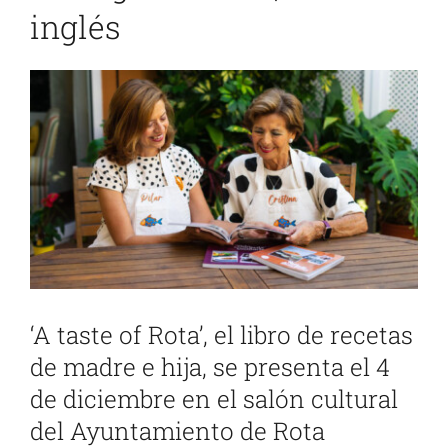
inglés
Ver
imagen
más
grande
‘A taste of Rota’, el libro de recetas
de madre e hija, se presenta el 4
de diciembre en el salón cultural
del Ayuntamiento de Rota