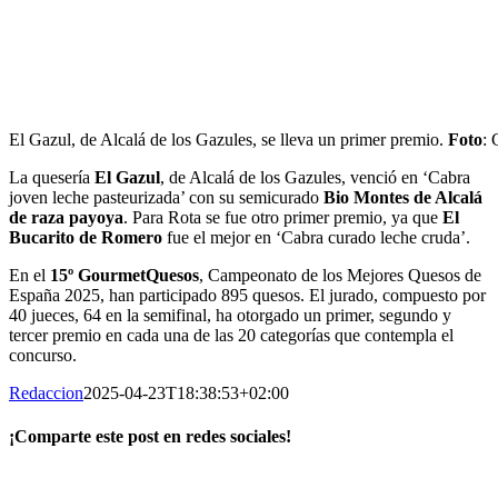
El Gazul, de Alcalá de los Gazules, se lleva un primer premio.
Foto
:
La quesería
El Gazul
, de Alcalá de los Gazules, venció en ‘Cabra
joven leche pasteurizada’ con su semicurado
Bio Montes de Alcalá
de raza payoya
. Para Rota se fue otro primer premio, ya que
El
Bucarito de Romero
fue el mejor en ‘Cabra curado leche cruda’.
En el
15º GourmetQuesos
, Campeonato de los Mejores Quesos de
España 2025, han participado 895 quesos. El jurado, compuesto por
40 jueces, 64 en la semifinal, ha otorgado un primer, segundo y
tercer premio en cada una de las 20 categorías que contempla el
concurso.
Redaccion
2025-04-23T18:38:53+02:00
¡Comparte este post en redes sociales!
Facebook
X
LinkedIn
WhatsApp
Correo