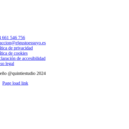
electrónico
 661 546 756
accion@elgustoessuyo.es
ítica de privacidad
ítica de cookies
laración de accesibilidad
so legal
eño @quintiestudio 2024
Page load link
Ir
a
Arriba