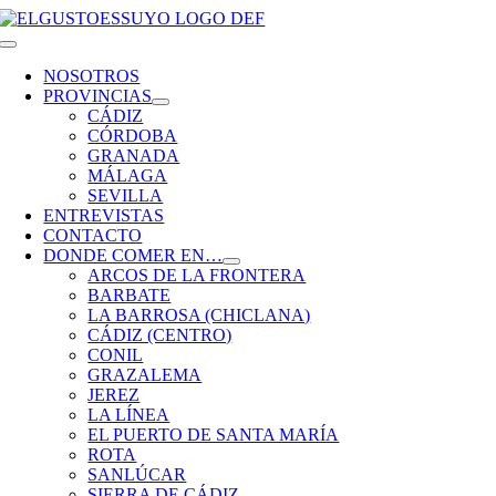
Saltar
al
Toggle
contenido
Navigation
NOSOTROS
PROVINCIAS
CÁDIZ
CÓRDOBA
GRANADA
MÁLAGA
SEVILLA
ENTREVISTAS
CONTACTO
DONDE COMER EN…
ARCOS DE LA FRONTERA
BARBATE
LA BARROSA (CHICLANA)
CÁDIZ (CENTRO)
CONIL
GRAZALEMA
JEREZ
LA LÍNEA
EL PUERTO DE SANTA MARÍA
ROTA
SANLÚCAR
SIERRA DE CÁDIZ