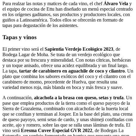
Para realzar las notas y matices de cada vino, el chef
Álvaro Vela
y
el equipo de cocina de Ettu han diseñado un menú especial centrado
en los orígenes gaditanos, sus productos y productores locales, con
guiños a Latinoamérica. Todos ellos se ofrecerán en formato de
tapas para degustación de los asistentes.
Tapas y vinos
El primer vino será el
Sapientia Verdejo Ecológico 2023
, de
Bodega Lagar de Moha. Se trata de un verdejo ecológico que
destaca por su frescura y mineralidad. Con notas cítricas, herbáceas
y un toque anisado, ofrece una acidez equilibrada y un final largo.
La tapa,
tartar de carabinero en aguachile de coco y cilantro
. Un
plato que combina los sabores exóticos del coco y el cilantro con el
carabinero de momo, procedente de Huelva, que resulta una
variedad menos roja, más blanda en boca y más fresca y suave.
A continuación,
alcachofa a la brasa con queso, setas y trufa
. Un
pase que emplea productos de la tierra como el queso payoyo de la
Sierra de Grazalema, combinado con alcachofas de la huerta local
que se confitan y terminan al Josper. En la base del plato, una crema
de queso payoyo, semi setas de cardo, y unas shimeji confitadas con
aceite, ajo y romero, sobre las que se ralla unas láminas de trufa. El
vino será
Eresma Cuvee Especial GVR 2022
, de Bodegas La
Soterraña, un verdejo fermentado en barrica que presenta una gran