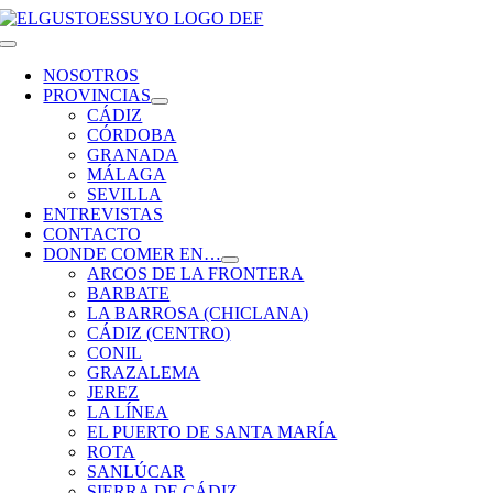
Saltar
al
Toggle
contenido
Navigation
NOSOTROS
PROVINCIAS
CÁDIZ
CÓRDOBA
GRANADA
MÁLAGA
SEVILLA
ENTREVISTAS
CONTACTO
DONDE COMER EN…
ARCOS DE LA FRONTERA
BARBATE
LA BARROSA (CHICLANA)
CÁDIZ (CENTRO)
CONIL
GRAZALEMA
JEREZ
LA LÍNEA
EL PUERTO DE SANTA MARÍA
ROTA
SANLÚCAR
SIERRA DE CÁDIZ