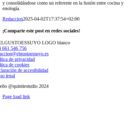
y consolidándose como un referente en la fusión entre cocina y
enología.
Redaccion
2025-04-02T17:37:54+02:00
¡Comparte este post en redes sociales!
Facebook
X
LinkedIn
WhatsApp
Correo
electrónico
 661 546 756
accion@elgustoessuyo.es
ítica de privacidad
ítica de cookies
laración de accesibilidad
so legal
eño @quintiestudio 2024
Page load link
Ir
a
Arriba