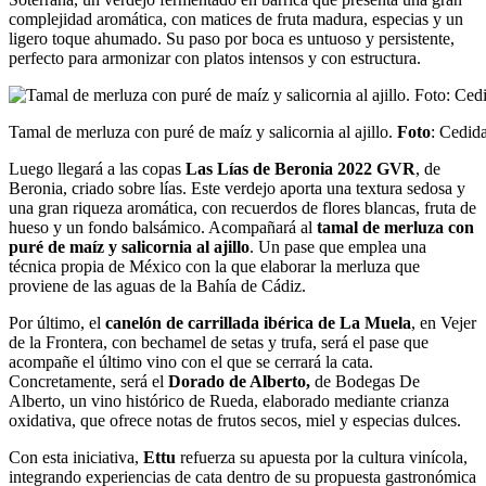
complejidad aromática, con matices de fruta madura, especias y un
ligero toque ahumado. Su paso por boca es untuoso y persistente,
perfecto para armonizar con platos intensos y con estructura.
Tamal de merluza con puré de maíz y salicornia al ajillo.
Foto
: Cedid
Luego llegará a las copas
Las Lías de Beronia 2022 GVR
, de
Beronia, criado sobre lías. Este verdejo aporta una textura sedosa y
una gran riqueza aromática, con recuerdos de flores blancas, fruta de
hueso y un fondo balsámico. Acompañará al
tamal de merluza con
puré de maíz y salicornia al ajillo
. Un pase que emplea una
técnica propia de México con la que elaborar la merluza que
proviene de las aguas de la Bahía de Cádiz.
Por último, el
canelón de carrillada ibérica de La Muela
, en Vejer
de la Frontera, con bechamel de setas y trufa, será el pase que
acompañe el último vino con el que se cerrará la cata.
Concretamente, será el
Dorado de Alberto,
de Bodegas De
Alberto, un vino histórico de Rueda, elaborado mediante crianza
oxidativa, que ofrece notas de frutos secos, miel y especias dulces.
Con esta iniciativa,
Ettu
refuerza su apuesta por la cultura vinícola,
integrando experiencias de cata dentro de su propuesta gastronómica