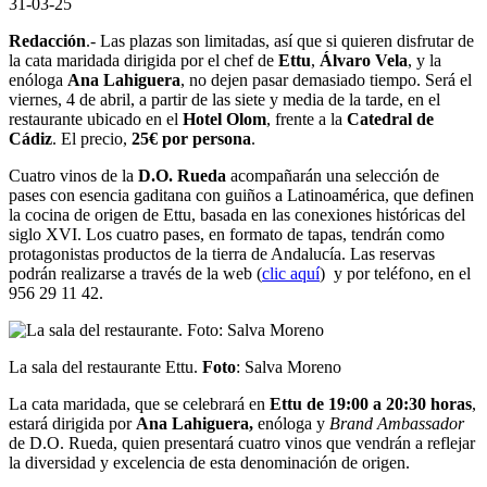
31-03-25
Redacción
.- Las plazas son limitadas, así que si quieren disfrutar de
la cata maridada dirigida por el chef de
Ettu
,
Álvaro Vela
, y la
enóloga
Ana Lahiguera
, no dejen pasar demasiado tiempo. Será el
viernes, 4 de abril, a partir de las siete y media de la tarde, en el
restaurante ubicado en el
Hotel Olom
, frente a la
Catedral de
Cádiz
. El precio,
25€ por persona
.
Cuatro vinos de la
D.O. Rueda
acompañarán una selección de
pases con esencia gaditana con guiños a Latinoamérica, que definen
la cocina de origen de Ettu, basada en las conexiones históricas del
siglo XVI. Los cuatro pases, en formato de tapas, tendrán como
protagonistas productos de la tierra de Andalucía. Las reservas
podrán realizarse a través de la web (
clic aquí
) y por teléfono, en el
956 29 11 42.
La sala del restaurante Ettu.
Foto
: Salva Moreno
La cata maridada, que se celebrará en
Ettu de 19:00 a 20:30 horas
,
estará dirigida por
Ana Lahiguera,
enóloga y
Brand Ambassador
de D.O. Rueda, quien presentará cuatro vinos que vendrán a reflejar
la diversidad y excelencia de esta denominación de origen.